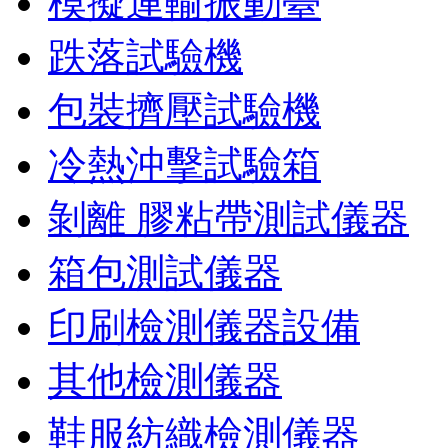
模擬運輸振動臺
跌落試驗機
包裝擠壓試驗機
冷熱沖擊試驗箱
剝離 膠粘帶測試儀器
箱包測試儀器
印刷檢測儀器設備
其他檢測儀器
鞋服紡織檢測儀器