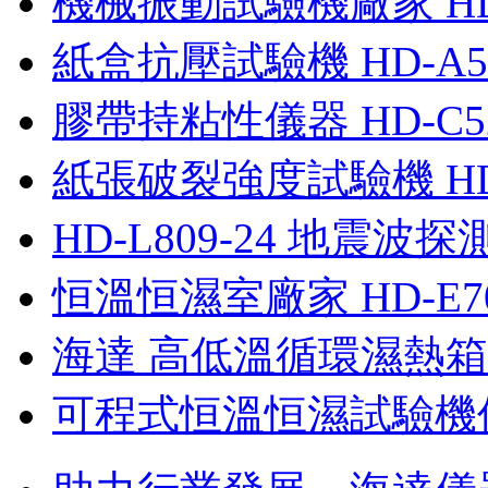
機械振動試驗機廠家 HD-
紙盒抗壓試驗機 HD-A502
膠帶持粘性儀器 HD-C5
紙張破裂強度試驗機 HD-
HD-L809-24 地震波探
恒溫恒濕室廠家 HD-E7
海達 高低溫循環濕熱箱 HD
可程式恒溫恒濕試驗機價格（