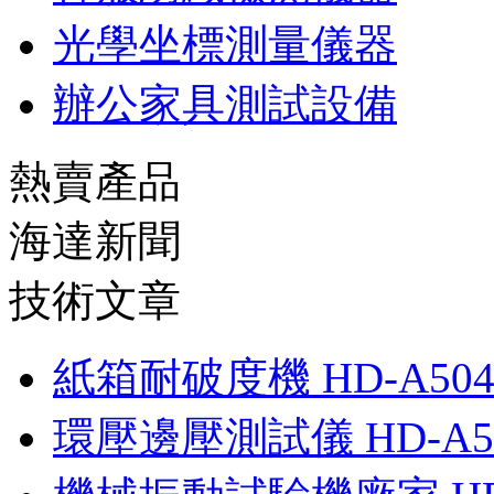
光學坐標測量儀器
辦公家具測試設備
熱賣產品
海達新聞
技術文章
紙箱耐破度機 HD-A504
環壓邊壓測試儀 HD-A51