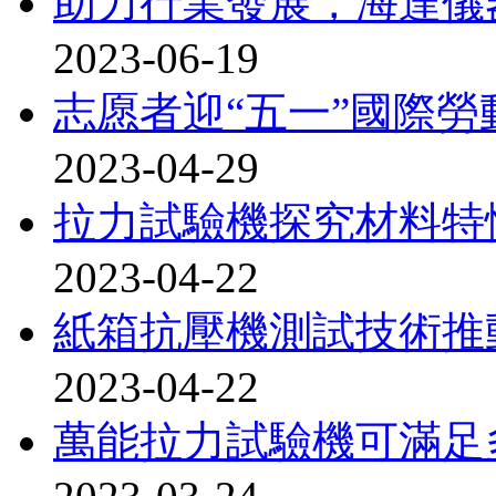
助力行業發展，海達儀
2023-06-19
志愿者迎“五一”國際勞
2023-04-29
拉力試驗機探究材料特
2023-04-22
紙箱抗壓機測試技術推
2023-04-22
萬能拉力試驗機可滿足