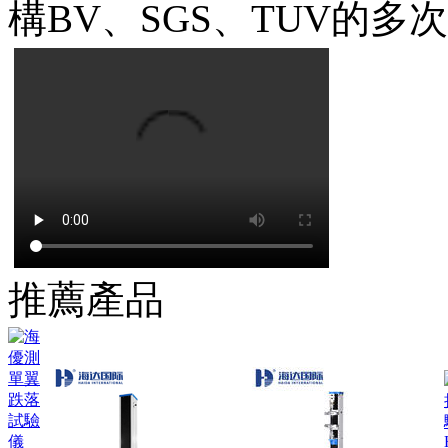
構BV、SGS、TUV的多次
推薦產品