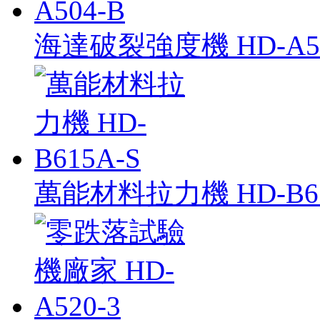
海達破裂強度機 HD-A50
萬能材料拉力機 HD-B61