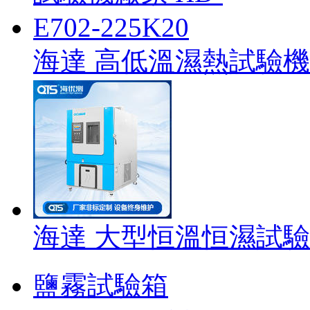
海達 高低溫濕熱試驗機廠家 
海達 大型恒溫恒濕試驗箱 H
鹽霧試驗箱