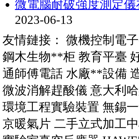
微電腦耐破強度測定儀
2023-06-13
友情鏈接：
微機控制電子
鋼木生物**柜
教育平臺
通師傅電話
水廠**設備
微波消解趕酸儀
意大利哈
環境工程實驗裝置
無錫一
京暖氣片
二手立式加工中